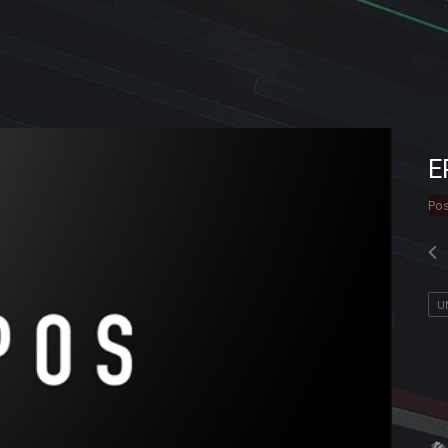
E
Pos
U